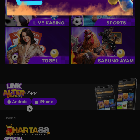
Download App
Android
iPhone
x
Lisensi