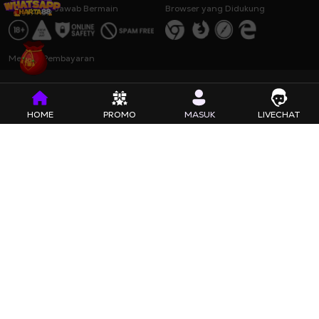
Tanggung Jawab Bermain
Browser yang Didukung
Metode Pembayaran
HOME
PROMO
MASUK
LIVECHAT
Lihat Selengkapnya
Masuk
Daftar Akun