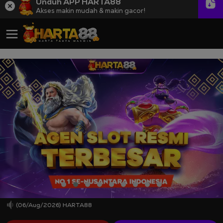
Unduh APP HARTA88
Akses makin mudah & makin gacor!
';
(06/Aug/2026) HARTA88